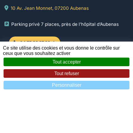
10 Av. Jean Monnet, 07200 Aubenas
Parking privé 7 places, près de l’hôpital d’Aubenas
04 75 36 67 20
Ce site utilise des cookies et vous donne le contrôle sur
ceux que vous souhaitez activer
Tout accepter
Horaires d’ouverture
Tout refuser
Lundi au vendredi : 9h à 12h / 14h à 19h
Samedi : 9h à 12h
Personnaliser
Urgences assurées 24h/24 et 7j/7
Liens rapides
Accueil
La clinique